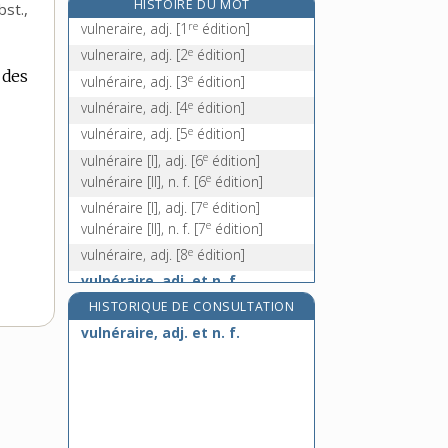
HISTOIRE DU MOT
bst.
,
vulve, n. f.
re
vulneraire, adj.
[1
édition]
vulvite, n. f.
e
vulneraire, adj.
[2
édition]
vumètre, n. m.
 des
e
vulnéraire, adj.
[3
édition]
vuvuzéla, n. f.
e
vulnéraire, adj.
[4
édition]
e
vulnéraire, adj.
[5
édition]
e
vulnéraire [I], adj.
[6
édition]
e
vulnéraire [II], n. f.
[6
édition]
e
vulnéraire [I], adj.
[7
édition]
e
vulnéraire [II], n. f.
[7
édition]
e
vulnéraire, adj.
[8
édition]
vulnéraire, adj. et n. f.
e
[9
édition]
HISTORIQUE DE CONSULTATION
vulnéraire, adj. et n. f.