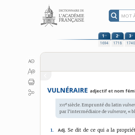
Aller au contenu
1
2
3
re
e
e
1694
1718
174
VULNÉRAIRE
adjectif et nom fém
xvi
e
Étymologie
siècle. Emprunté du
latin
vulner
:
par l’intermédiaire de
vulnerare,
« b
Se dit de ce qui a la proprié
Adj.
1.