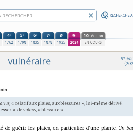
RECHERCHE 
4
5
6
7
8
9
10
e
e
e
e
e
édition
e
e
0
1762
1798
1835
1878
1935
2024
EN COURS
vulnéraire
e
9
édi
(202
inin
arius,
« relatif aux plaies, aux blessures », lui-même dérivé,
lesser », de
vulnus,
« blessure ».
té de guérir les plaies, en particulier d’une plante.
Un ba