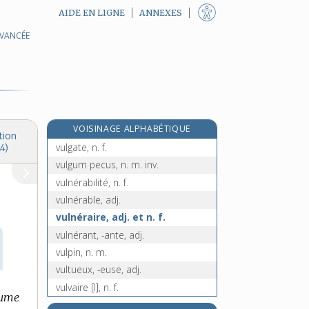
AIDE EN LIGNE
ANNEXES
AVANCÉE
vulgairement, adv.
vulgarisateur, -trice, n.
vulgarisation, n. f.
vulgariser, v. tr.
vulgarisme, n. m.
VOISINAGE ALPHABÉTIQUE
vulgarité, n. f.
tion
vulgate, n. f.
4)
vulgum pecus, n. m. inv.
vulnérabilité, n. f.
vulnérable, adj.
vulnéraire, adj. et n. f.
vulnérant, -ante, adj.
vulpin, n. m.
vultueux, -euse, adj.
vulvaire [I], n. f.
ume
vulvaire [II], adj.