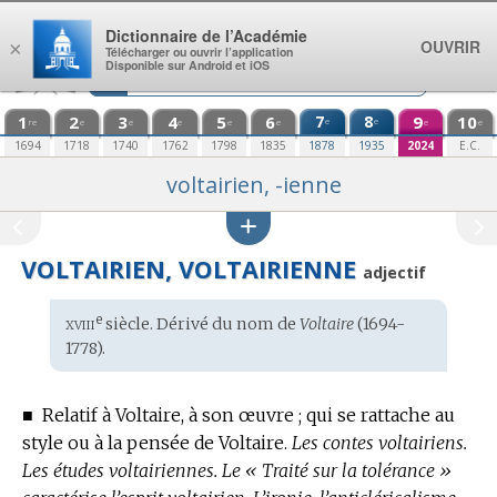
Aller au contenu
Dictionnaire de l’Académie
OUVRIR
×
Télécharger ou ouvrir l’application
Disponible sur Android et iOS
1
2
3
4
5
6
7
8
9
10
e
e
re
e
e
e
e
e
e
e
1694
1718
1740
1762
1798
1835
1878
1935
2024
E.C.
voltairien, -ienne
VOLTAIRIEN, VOLTAIRIENNE
adjectif
xviii
e
Étymologie
siècle. Dérivé du
nom
de
Voltaire
(1694-
:
1778).
■
Relatif à Voltaire, à son œuvre ; qui se rattache au
style ou à la pensée de Voltaire.
Les contes voltairiens.
Les études voltairiennes.
Le « Traité sur la tolérance »