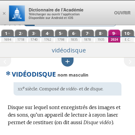
Aller au contenu
Dictionnaire de l’Académie
OUVRIR
×
Télécharger ou ouvrir l’application
Disponible sur Android et iOS
1
2
3
4
5
6
7
8
9
10
re
e
e
e
e
e
e
e
e
e
1694
1718
1740
1762
1798
1835
1878
1935
2024
E.C.
vidéodisque
✻
VIDÉODISQUE
nom masculin
xx
e
Étymologie
siècle. Composé de
vidéo‑
et de
disque.
:
Disque sur lequel sont enregistrés des images et
des sons, qu’un appareil de lecture à rayon laser
permet de restituer (on dit aussi
Disque vidéo
).