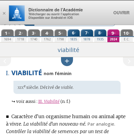
Aller au contenu
Dictionnaire de l’Académie
OUVRIR
×
Télécharger ou ouvrir l’application
Disponible sur Android et iOS
1
2
3
4
5
6
7
8
9
10
e
e
e
re
e
e
e
e
e
e
1694
1718
1740
1762
1798
1835
1878
1935
2024
E.C.
viabilité
VIABILITÉ
I.
nom féminin
xix
e
Étymologie
siècle. Dérivé de
viable.
:
↪
voir aussi :
II.
Viabilité
(n. f.)
■
Caractère d’un organisme humain ou animal apte
à vivre.
La viabilité d’un nouveau-né.
Par analogie.
Contrôler la viabilité de semences par un test de