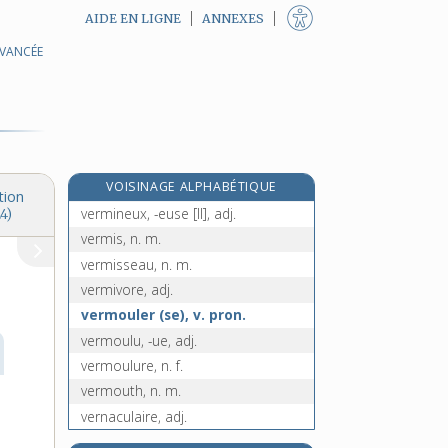
AIDE EN LIGNE
ANNEXES
AVANCÉE
vermiller, v. intr.
vermillon, n. m.
vermillonner [I], v. tr.
vermillonner [II], v. intr.
vermine, n. f.
VOISINAGE ALPHABÉTIQUE
vermineux, -euse [I], adj.
tion
vermineux, -euse [II], adj.
4)
vermis, n. m.
vermisseau, n. m.
vermivore, adj.
vermouler (se), v. pron.
vermoulu, -ue, adj.
vermoulure, n. f.
vermouth, n. m.
vernaculaire, adj.
vernal, -ale, adj.