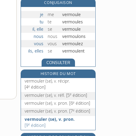
CONJUGAISON
vernalisation, n. f.
vernation, n. f.
je
me
vermoule
verne, n. m. ou f.
tu
te
vermoules
verni, -ie, adj. et n.
il, elle
se
vermoule
nous
nous
vermoulons
vous
vous
vermoulez
ils, elles
se
vermoulent
CONSULTER
HISTOIRE DU MOT
vermouler (se), v. récipr.
e
[4
édition]
e
vermouler (se), v. réfl.
[5
édition]
e
vermouler (se), v. pron.
[6
édition]
e
vermouler (se), v. pron.
[7
édition]
vermouler (se), v. pron.
e
[9
édition]