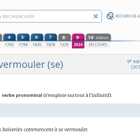
RECHERCHE 
4
5
6
7
8
9
10
e
e
e
e
édition
e
e
e
0
1762
1798
1835
1878
1935
2024
EN COURS
vermouler (se)
e
9
édi
(202
Conjugaison
verbe pronominal
(s’emploie surtout à l’infinitif).
:
s boiseries commencent à se vermouler.