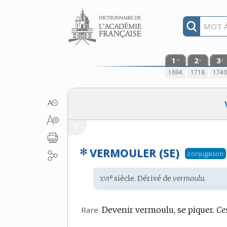
Aller au contenu
1
2
3
re
e
e
1694
1718
174
✻
VERMOULER (SE)
conjugaison
xvi
e
Étymologie
siècle. Dérivé de
vermoulu.
:
Rare.
Devenir vermoulu, se piquer.
Ce