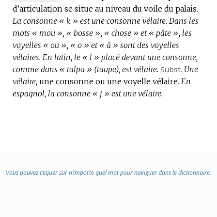
d’articulation se situe au niveau du voile du palais.
DE
La consonne « k » est une consonne vélaire.
DOMAINE
Dans les
mots « mou », « bosse », « chose » et « pâte », les
:
voyelles « ou », « o » et « â » sont des voyelles
vélaires.
En latin, le « l » placé devant une consonne,
comme dans « talpa » (taupe), est vélaire.
Subst.
Une
vélaire,
une consonne ou une voyelle vélaire.
En
espagnol, la consonne « j » est une vélaire.
Vous pouvez cliquer sur n’importe quel mot pour naviguer dans le dictionnaire.