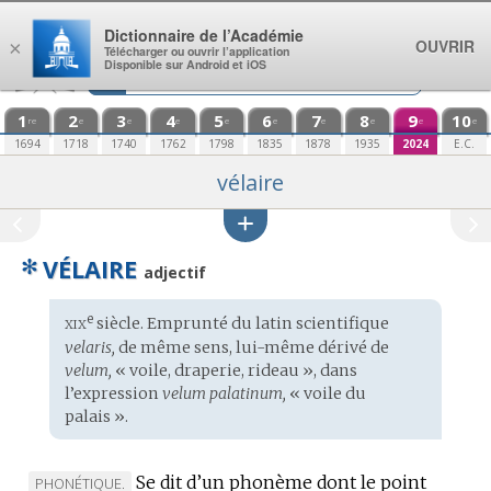
Aller au contenu
Dictionnaire de l’Académie
OUVRIR
×
Télécharger ou ouvrir l’application
Disponible sur Android et iOS
1
2
3
4
5
6
7
8
9
10
re
e
e
e
e
e
e
e
e
e
1694
1718
1740
1762
1798
1835
1878
1935
2024
E.C.
vélaire
✻
VÉLAIRE
adjectif
xix
e
Étymologie
siècle. Emprunté du
latin scientifique
:
velaris,
de même sens, lui-même dérivé de
velum,
« voile, draperie, rideau », dans
l’expression
velum palatinum,
« voile du
palais ».
Se dit d’un phonème dont le point
MARQUE
PHONÉTIQUE.