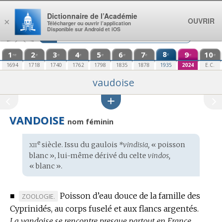
Aller au contenu
Dictionnaire de l’Académie
OUVRIR
×
Télécharger ou ouvrir l’application
Disponible sur Android et iOS
1
2
3
4
5
6
7
8
9
10
e
re
e
e
e
e
e
e
e
e
1694
1718
1740
1762
1798
1835
1878
1935
2024
E.C.
vaudoise
VANDOISE
nom féminin
xii
e
Étymologie
siècle. Issu du
gaulois
*vindisia,
« poisson
:
blanc », lui-même dérivé du
celte
vindos,
« blanc ».
■
Poisson d’eau douce de la famille des
MARQUE
ZOOLOGIE.
Cyprinidés, au corps fuselé et aux flancs argentés.
DE
La vandoise se rencontre presque partout en France,
DOMAINE