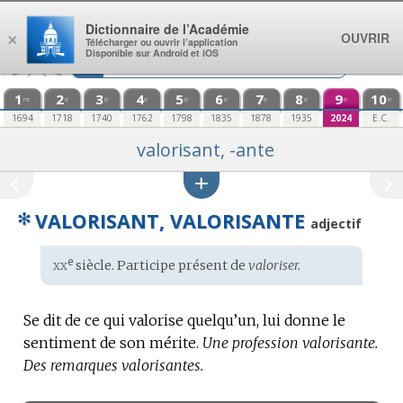
Aller au contenu
Dictionnaire de l’Académie
OUVRIR
×
Télécharger ou ouvrir l’application
Disponible sur Android et iOS
1
2
3
4
5
6
7
8
9
10
re
e
e
e
e
e
e
e
e
e
1694
1718
1740
1762
1798
1835
1878
1935
2024
E.C.
valorisant, -ante
✻
VALORISANT, VALORISANTE
adjectif
xx
e
Étymologie
siècle. Participe présent de
valoriser.
:
Se dit de ce qui valorise quelqu’un, lui donne le
sentiment de son mérite.
Une profession valorisante.
Des remarques valorisantes.