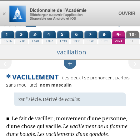
Aller au contenu
Dictionnaire de l’Académie
OUVRIR
×
Télécharger ou ouvrir l’application
Disponible sur Android et iOS
1
2
3
4
5
6
7
8
9
10
re
e
e
e
e
e
e
e
e
e
1694
1718
1740
1762
1798
1835
1878
1935
2024
E.C.
vacillation
✻
VACILLEMENT
Prononciation
(les deux
l
se prononcent parfois
:
sans mouillure)
nom masculin
xvii
e
Étymologie
siècle. Dérivé de
vaciller.
:
■
Le fait de vaciller ; mouvement d’une personne,
d’une chose qui vacille.
Le vacillement de la flamme
d’une bougie.
Les vacillements d’une gondole.