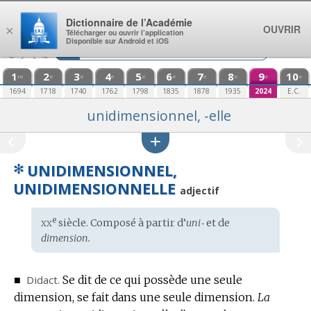
Aller au contenu
Dictionnaire de l’Académie
OUVRIR
×
Télécharger ou ouvrir l’application
Disponible sur Android et iOS
1
2
3
4
5
6
7
8
9
10
re
e
e
e
e
e
e
e
e
e
1694
1718
1740
1762
1798
1835
1878
1935
2024
E.C.
unidimensionnel, -elle
✻
UNIDIMENSIONNEL,
UNIDIMENSIONNELLE
adjectif
xx
e
Étymologie
siècle. Composé à partir d’
uni‑
et de
:
dimension.
■
Didact.
Se dit de ce qui possède une seule
dimension, se fait dans une seule dimension.
La