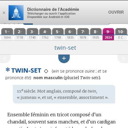
Aller au contenu
Dictionnaire de l’Académie
OUVRIR
×
Télécharger ou ouvrir l’application
Disponible sur Android et iOS
1
2
3
4
5
6
7
8
9
10
re
e
e
e
e
e
e
e
e
e
1694
1718
1740
1762
1798
1835
1878
1935
2024
E.C.
twin-set
✻
TWIN-SET
Prononciation
◇
(
win
se prononce
ouine
;
et
se
:
prononce
ète
)
nom masculin
(
pluriel
Twin-sets
).
xx
e
Étymologie
siècle. Mot
anglais
, composé de
twin,
:
« jumeau », et
set,
« ensemble, assortiment ».
Ensemble féminin en tricot composé d’un
chandail, souvent sans manches, et d’un cardigan