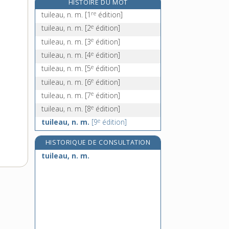
HISTOIRE DU MOT
tulipier [I], n. m.
re
tuileau, n. m.
[1
édition]
tulipier, -ière [II], n.
e
tuileau, n. m.
[2
édition]
tulle, n. m.
e
tuileau, n. m.
[3
édition]
tullerie, n. f.
e
tuileau, n. m.
[4
édition]
e
tuileau, n. m.
[5
édition]
e
tuileau, n. m.
[6
édition]
e
tuileau, n. m.
[7
édition]
e
tuileau, n. m.
[8
édition]
e
tuileau, n. m.
[9
édition]
HISTORIQUE DE CONSULTATION
tuileau, n. m.