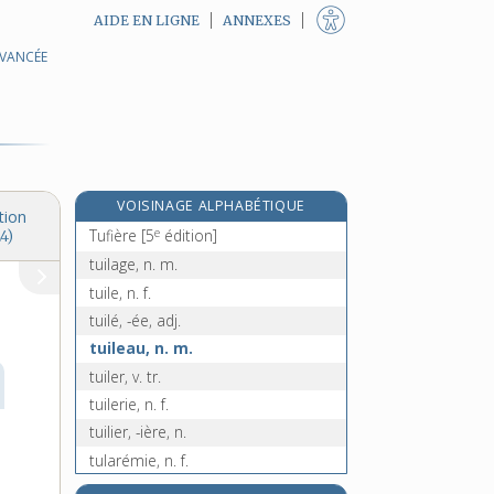
AIDE EN LIGNE
ANNEXES
AVANCÉE
tueur, -euse, n. et adj.
tuf, n. m.
tufeau, n. m.
tuffeau, n. m.
tuffier, -ière, adj.
VOISINAGE ALPHABÉTIQUE
tufier, -ière, adj.
tion
e
Tufière
[5
édition]
4)
tuilage, n. m.
tuile, n. f.
tuilé, -ée, adj.
tuileau, n. m.
tuiler, v. tr.
tuilerie, n. f.
tuilier, -ière, n.
tularémie, n. f.
tulipe, n. f.