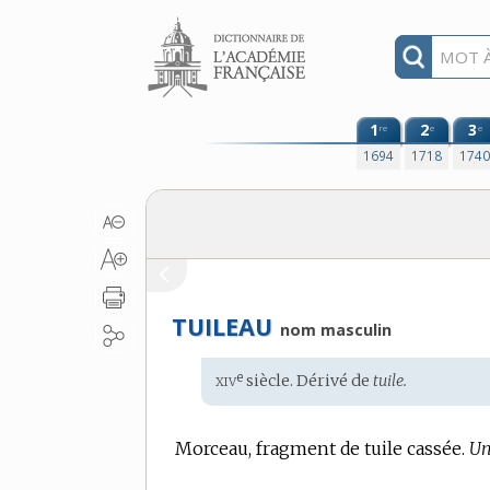
Aller au contenu
1
2
3
re
e
e
1694
1718
174
TUILEAU
nom masculin
xiv
e
Étymologie
siècle. Dérivé de
tuile.
:
Morceau, fragment de tuile cassée.
Un