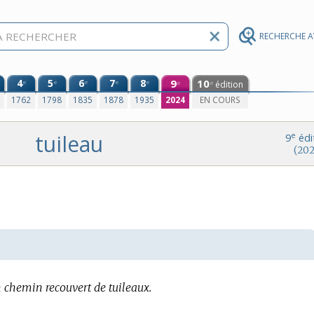
RECHERCHE 
4
5
6
7
8
9
10
e
e
e
e
e
édition
e
e
0
1762
1798
1835
1878
1935
2024
EN COURS
tuileau
e
9
édi
(202
 chemin recouvert de tuileaux.