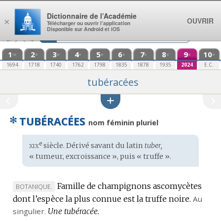
Aller au contenu
Dictionnaire de l’Académie
OUVRIR
×
Télécharger ou ouvrir l’application
Disponible sur Android et iOS
1
2
3
4
5
6
7
8
9
10
re
e
e
e
e
e
e
e
e
e
1694
1718
1740
1762
1798
1835
1878
1935
2024
E.C.
tubéracées
✻
TUBÉRACÉES
nom féminin pluriel
xix
e
Étymologie
siècle. Dérivé savant du
latin
tuber,
:
« tumeur, excroissance », puis « truffe ».
Famille de champignons ascomycètes
MARQUE
BOTANIQUE.
dont l’espèce la plus connue est la truffe noire.
DE
Au
singulier.
DOMAINE
Une tubéracée.