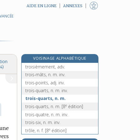
AIDE EN LIGNE
ANNEXES
AVANCÉE
trognon, n. m. et adj. inv. en genre
troïka, n. f.
trois, adj. numér. et n. m. inv.
trois-deux, n. m. inv.
trois-huit, n. m. inv.
VOISINAGE ALPHABÉTIQUE
troisième, adj.
tion
troisièmement, adv.
4)
trois-mâts, n. m. inv.
trois-points, adj. inv.
trois-quarts, n. m. inv.
trois-quarts, n. m.
e
trois-quarts, n. m.
[8
édition]
trois-quatre, n. m. inv.
trois-six, n. m. inv.
 une
e
trôle, n. f.
[8
édition]
vers
trôler, v. intr.