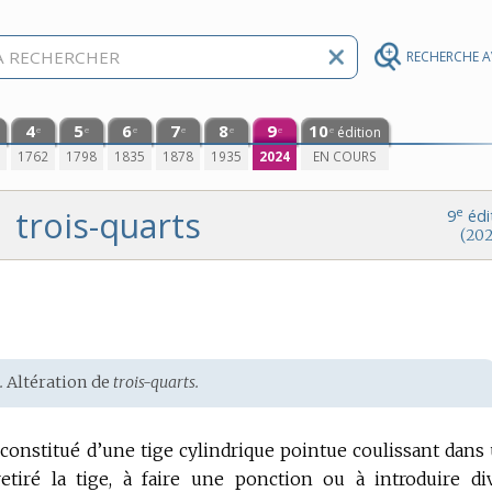
RECHERCHE 
4
5
6
7
8
9
10
édition
e
e
e
e
e
e
e
0
1762
1798
1835
1878
1935
2024
EN COURS
trois-quarts
e
9
édi
(202
.
Altération de
trois-quarts.
constitué d’une tige cylindrique pointue coulissant dans
retiré la tige, à faire une ponction ou à introduire di