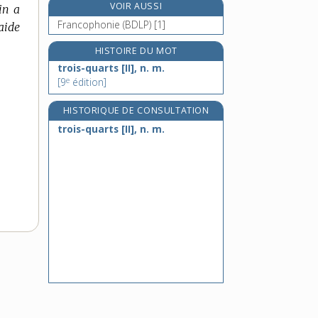
VOIR AUSSI
in a
troll [I], n. m.
Francophonie (BDLP) [1]
aide
troll [II], n.
trolle [I], n. f.
HISTOIRE DU MOT
trois-quarts [II], n. m.
trolle [II], n. m. ou parfois f.
e
[9
édition]
HISTORIQUE DE CONSULTATION
trois-quarts [II], n. m.