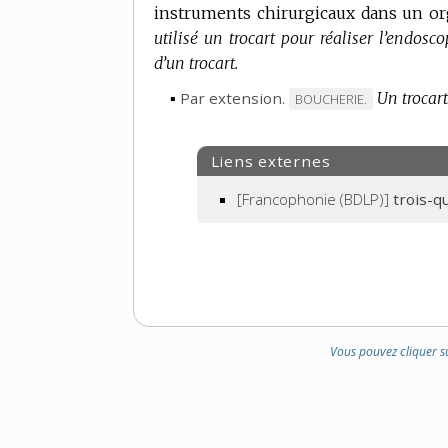
instruments chirurgicaux dans un org
DOMAINE
DOMAINE
utilisé un trocart pour réaliser l’endosco
:
:
d’un trocart.
▪
Par extension.
Un trocart
MARQUE
BOUCHERIE.
DE
DOMAINE
Liens externes
:
[Francophonie (BDLP)]
trois-q
Vous pouvez cliquer s