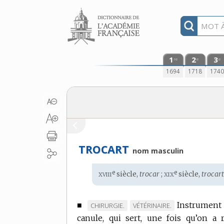
Aller au contenu
1
2
3
re
e
e
1694
1718
174
TROCART
nom masculin
xviii
xix
e
e
Étymologie
siècle,
trocar
;
siècle,
trocart
:
■
Instrument 
MARQUE
MARQUE
CHIRURGIE.
VÉTÉRINAIRE.
canule, qui sert, une fois qu’on a 
DE
DE