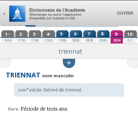
Aller au contenu
Dictionnaire de l’Académie
OUVRIR
×
Télécharger ou ouvrir l’application
Disponible sur Android et iOS
1
2
3
4
5
6
7
8
9
10
e
e
e
e
re
e
e
e
e
e
1694
1718
1740
1762
1798
1835
1878
1935
2024
E.C.
triennat
TRIENNAT
nom masculin
xviii
e
Étymologie
siècle. Dérivé de
triennal.
:
Rare.
Période de trois ans.