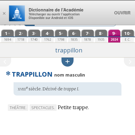
Aller au contenu
Dictionnaire de l’Académie
OUVRIR
×
Télécharger ou ouvrir l’application
Disponible sur Android et iOS
1
2
3
4
5
6
7
8
9
10
re
e
e
e
e
e
e
e
e
e
1694
1718
1740
1762
1798
1835
1878
1935
2024
E.C.
trappillon
✻
TRAPPILLON
nom masculin
xviii
e
Étymologie
siècle. Dérivé de
trappe I.
:
Petite trappe.
MARQUE
MARQUE
THÉÂTRE.
SPECTACLES.
DE
DE
DOMAINE
DOMAINE
:
: