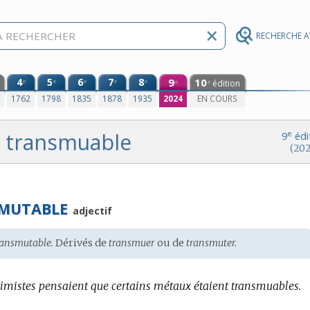
RECHERCHE 
4
5
6
7
8
9
10
e
e
e
e
e
édition
e
e
0
1762
1798
1835
1878
1935
2024
EN COURS
transmuable
e
9
édi
(202
MUTABLE
adjectif
ransmutable.
Dérivés de
transmuer
ou de
transmuter.
imistes pensaient que certains métaux étaient transmuables.