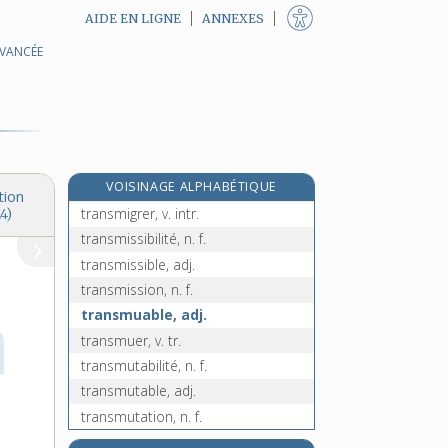
AIDE EN LIGNE
ANNEXES
AVANCÉE
translocation, n. f.
translucide, adj.
translucidité, n. f.
transmetteur, -trice, n.
transmettre, v. tr.
VOISINAGE ALPHABÉTIQUE
transmigration, n. f.
tion
transmigrer, v. intr.
4)
transmissibilité, n. f.
transmissible, adj.
transmission, n. f.
transmuable, adj.
transmuer, v. tr.
transmutabilité, n. f.
transmutable, adj.
transmutation, n. f.
transmuter, v. tr.