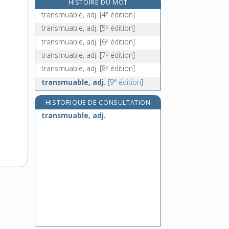
HISTOIRE DU MOT
transnational, -ale, adj.
e
transmuable, adj.
[4
édition]
transneptunien, -ienne, adj.
e
transmuable, adj.
[5
édition]
transocéanique, adj.
e
transmuable, adj.
[6
édition]
transpalette, n. m.
e
transmuable, adj.
[7
édition]
e
transmuable, adj.
[8
édition]
e
transmuable, adj.
[9
édition]
HISTORIQUE DE CONSULTATION
transmuable, adj.