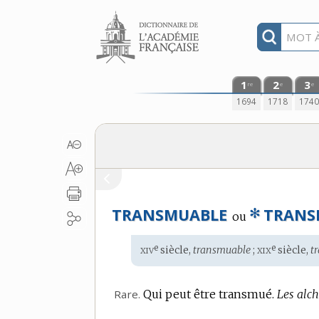
Aller au contenu
1
2
3
re
e
e
1694
1718
174
✻
TRANSMUABLE
TRANS
ou
xiv
xix
e
e
Étymologie
siècle,
transmuable
;
siècle,
t
:
Rare.
Qui peut être transmué.
Les alch