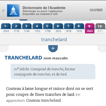
Aller au contenu
Dictionnaire de l’Académie
OUVRIR
×
Télécharger ou ouvrir l’application
Disponible sur Android et iOS
1
2
3
4
5
6
7
8
9
10
re
e
e
e
e
e
e
e
e
e
1694
1718
1740
1762
1798
1835
1878
1935
2024
E.C.
tranchelard
TRANCHELARD
nom masculin
xv
e
Étymologie
siècle. Composé de
tranche,
forme
:
conjuguée de
trancher,
et de
lard.
Couteau à lame longue et mince dont on se sert
pour couper de fines tranches de lard.
En
apposition.
Couteau tranchelard.