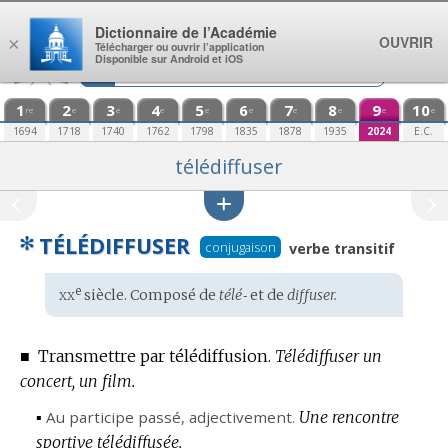
Aller au contenu
Dictionnaire de l’Académie
OUVRIR
×
Télécharger ou ouvrir l’application
Disponible sur Android et iOS
1
2
3
4
5
6
7
8
9
10
re
e
e
e
e
e
e
e
e
e
1694
1718
1740
1762
1798
1835
1878
1935
2024
E.C.
télédiffuser
✻
TÉLÉDIFFUSER
conjugaison
verbe transitif
xx
e
Étymologie
siècle. Composé de
télé‑
et de
diffuser.
:
■
Transmettre par télédiffusion.
Télédiffuser un
concert, un film.
▪
Au participe passé,
adjectivement.
Une rencontre
sportive télédiffusée.