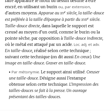
faire apparaître le motif du dessin destiné à être
DOMAINE
encré, en utilisant un burin
:
ou,
par extension
,
e
xv
d’autres moyens.
Apparue au
siècle, la taille-douce
e
xvii
est préférée à la taille d’épargne à partir du
siècle.
Taille-douce directe,
dans laquelle le support est
creusé au moyen d’un outil, comme le burin ou la
pointe sèche, par opposition à
Taille-douce indirecte,
où le métal est attaqué par un acide.
Loc.
adj. et adv.
En taille-douce,
réalisé selon cette technique ;
suivant cette technique (on dit aussi
En creux
).
Une
image en taille-douce.
Graver en taille-douce.
▪
Par métonymie.
Le support ainsi utilisé.
Creuser
une taille-douce.
Désigne aussi l’estampe
obtenue selon cette technique.
L’impression des
tailles-douces se fait à la presse.
Un ouvrage
présentant des tailles-douces.