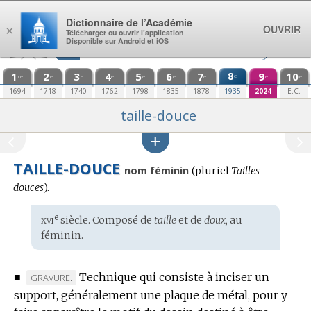
Aller au contenu
Dictionnaire de l’Académie
OUVRIR
×
Télécharger ou ouvrir l’application
Disponible sur Android et iOS
1
2
3
4
5
6
7
8
9
10
e
re
e
e
e
e
e
e
e
e
1694
1718
1740
1762
1798
1835
1878
1935
2024
E.C.
taille-douce
TAILLE-DOUCE
nom féminin
(
pluriel
Tailles-
douces
).
xvi
e
Étymologie
siècle. Composé de
taille
et de
doux,
au
:
féminin.
■
Technique qui consiste à inciser un
MARQUE
GRAVURE.
support, généralement une plaque de métal, pour y
DE