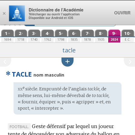
Aller au contenu
Dictionnaire de l’Académie
OUVRIR
×
Télécharger ou ouvrir l’application
Disponible sur Android et iOS
1
2
3
4
5
6
7
8
9
10
re
e
e
e
e
e
e
e
e
e
1694
1718
1740
1762
1798
1835
1878
1935
2024
E.C.
tacle
✻
TACLE
nom masculin
xx
e
Étymologie
siècle. Emprunté de l’
anglais
tackle,
de
:
même sens, lui-même déverbal de
to tackle,
« fournir, équiper », puis « agripper » et, en
sport, « intercepter ».
Geste défensif par lequel un joueur
MARQUE
FOOTBALL.
tente de déposséder son adversaire du ballon en
DE