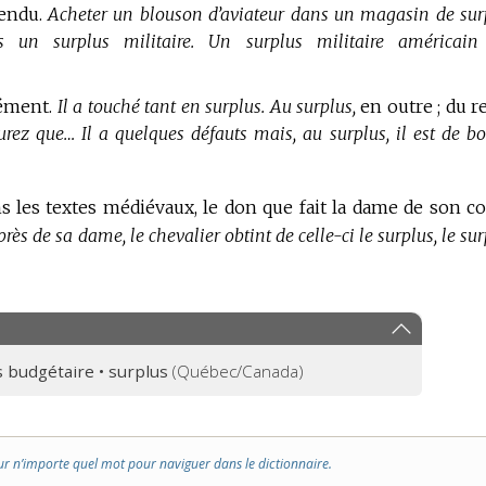
endu.
Acheter un blouson d’aviateur dans un magasin de sur
s un surplus militaire.
Un surplus militaire américain
ément.
Il a touché tant en surplus.
Au surplus,
en outre ; du re
urez que…
Il a quelques défauts mais, au surplus, il est de b
s les textes médiévaux, le don que fait la dame de son co
rès de sa dame, le chevalier obtint de celle-ci le surplus, le su
s budgétaire • surplus
(Québec/Canada)
ur n’importe quel mot pour naviguer dans le dictionnaire.