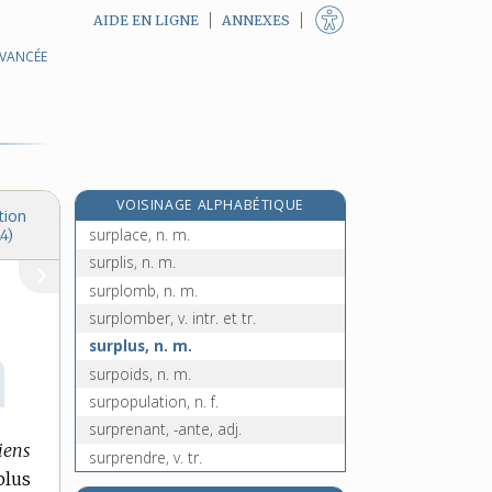
AIDE EN LIGNE
ANNEXES
AVANCÉE
e
surpeau, n. f.
[7
édition]
surpêche, n. f.
surpeuplé, -ée, adj.
surpeuplement, n. m.
surpeupler, v. tr.
VOISINAGE ALPHABÉTIQUE
surpiqûre, n. f.
tion
surplace, n. m.
4)
surplis, n. m.
surplomb, n. m.
surplomber, v. intr. et tr.
surplus, n. m.
surpoids, n. m.
surpopulation, n. f.
surprenant, -ante, adj.
tiens
surprendre, v. tr.
plus
surpression, n. f.