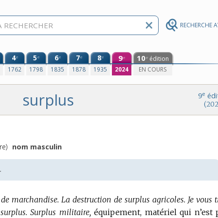
RECHERCHE 
4
5
6
7
8
9
10
e
e
e
e
e
édition
e
e
0
1762
1798
1835
1878
1935
2024
EN COURS
surplus
e
9
édi
(202
re)
nom masculin
.
 de marchandise.
La destruction de surplus agricoles.
Je vous 
surplus.
Surplus militaire,
équipement, matériel qui n’est 