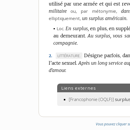
utilisé par une armée et qui est rev
militaire
ou,
par métonymie
,
dan
elliptiquement
,
un surplus américain.
▪
Loc.
En surplus,
en plus, en suppl
au demeurant.
Au surplus, vous sa
compagnie.
Désigne parfois, dan
MARQUE
LITTÉRATURE.
2.
l’acte sexuel.
DE
Après un long service aup
d’amour.
DOMAINE
:
Liens externes
[Francophonie (OQLF)]
surplu
Vous pouvez cliquer s