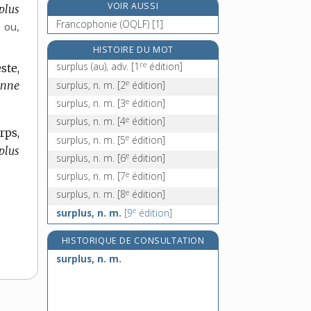
VOIR AUSSI
plus
surprime, n. f.
Francophonie (OQLF) [1]
ou,
surpris, -ise, adj.
surprise, n. f.
HISTOIRE DU MOT
re
surprise-partie, n. f.
surplus (au), adv.
[1
édition]
ste,
e
surplus, n. m.
[2
édition]
onne
e
surplus, n. m.
[3
édition]
e
surplus, n. m.
[4
édition]
rps,
e
surplus, n. m.
[5
édition]
rplus
e
surplus, n. m.
[6
édition]
e
surplus, n. m.
[7
édition]
e
surplus, n. m.
[8
édition]
e
surplus, n. m.
[9
édition]
HISTORIQUE DE CONSULTATION
surplus, n. m.