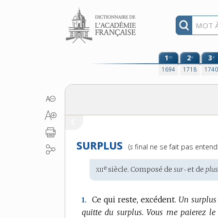
Aller au contenu
1
2
3
re
e
e
1694
1718
174
SURPLUS
Prononciation
(
s
final ne se fait pas entend
:
xii
e
Étymologie
siècle. Composé de
sur‑
et de
plus
:
Ce qui reste, excédent.
Un surplus
1.
quitte du surplus.
Vous me paierez le 