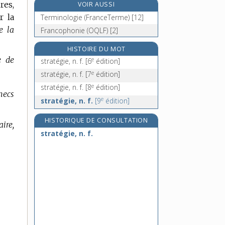
res,
VOIR AUSSI
stratifié, -ée, adj. et n.
r la
Terminologie (FranceTerme) [12]
stratifier, v. tr.
e la
Francophonie (OQLF) [2]
stratigraphie, n. f.
stratigraphique, adj.
HISTOIRE DU MOT
e de
e
stratégie, n. f.
[6
édition]
e
stratégie, n. f.
[7
édition]
e
stratégie, n. f.
[8
édition]
hecs
e
stratégie, n. f.
[9
édition]
HISTORIQUE DE CONSULTATION
aire,
stratégie, n. f.