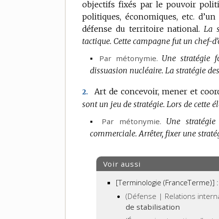
objectifs fixés par le pouvoir poli
DE
politiques, économiques, etc. d’un
DOMAINE
défense du territoire national.
:
La s
tactique.
Cette campagne fut un chef-d’
▪
Par métonymie.
Une stratégie f
dissuasion nucléaire.
La stratégie de
Art de concevoir, mener et coor
2.
sont un jeu de stratégie.
Lors de cette é
▪
Par métonymie.
Une stratégie 
commerciale.
Arrêter, fixer une stra
Voir aussi
[Terminologie (FranceTerme)] :
(Défense | Relations intern
de stabilisation