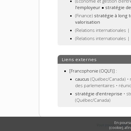
(Économie et gestion d’entr
l’employeur
●
stratégie d
(Finance)
stratégie à long
valorisation
(Relations internationales 
(Relations internationales
Liens externes
[Francophonie (OQLF)]
:
caucus
(Québec/Canada) • r
des parlementaires • réuni
stratégie d’entreprise
• st
(Québec/Canada)
En poursu
Vous pouvez cliquer s
(cookie), afi