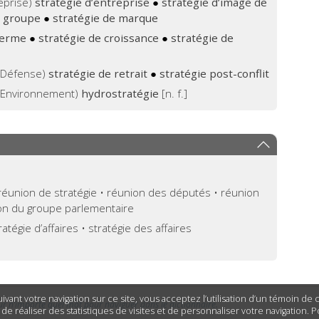
eprise)
stratégie d’entreprise
●
stratégie d’image de
e groupe
●
stratégie de marque
 terme
●
stratégie de croissance
●
stratégie de
| Défense)
stratégie de retrait
●
stratégie post-conflit
 | Environnement)
hydrostratégie
[n. f.]
éunion de stratégie • réunion des députés • réunion
on du groupe parlementaire
ratégie d’affaires • stratégie des affaires
ivant votre navigation sur ce site, vous acceptez l’utilisation d’un témoin de
ur n’importe quel mot pour naviguer dans le dictionnaire.
n de réaliser des statistiques de visites et de personnaliser votre navigation. 