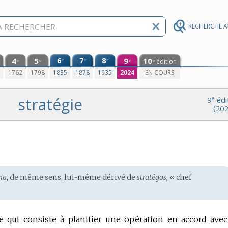
RECHERCHE 
4
5
6
7
8
9
10
e
e
e
édition
e
e
e
e
0
1762
1798
1835
1878
1935
2024
EN COURS
stratégie
e
9
édi
(202
ia,
de même sens, lui-même dérivé de
stratêgos,
« chef
ire qui consiste à planifier une opération en accord avec