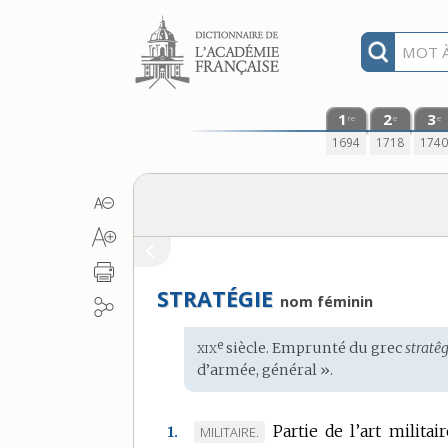
Aller au contenu
1
2
3
re
e
e
1694
1718
174
STRATÉGIE
nom féminin
xix
e
Étymologie
siècle. Emprunté du
grec
stratêg
:
d’armée, général ».
Partie de l’art milita
MARQUE
MILITAIRE.
1.