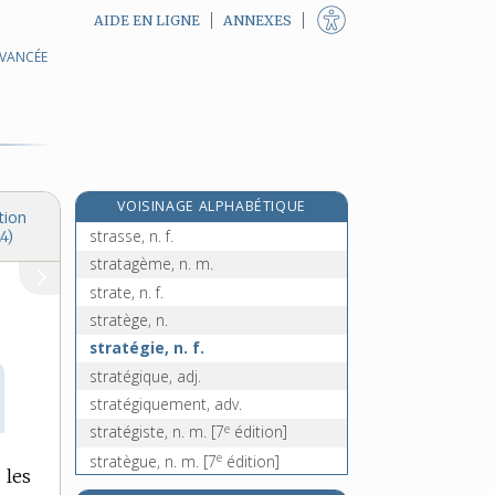
AIDE EN LIGNE
ANNEXES
AVANCÉE
strangurie, n. f.
e
strapasser, v. tr.
[7
édition]
e
strapassonner, v. tr.
[7
édition]
strapontin, n. m.
stras, n. m.
VOISINAGE ALPHABÉTIQUE
strass, n. m.
tion
strasse, n. f.
4)
stratagème, n. m.
strate, n. f.
stratège, n.
stratégie, n. f.
stratégique, adj.
stratégiquement, adv.
e
stratégiste, n. m.
[7
édition]
e
stratègue, n. m.
[7
édition]
 les
stratification, n. f.