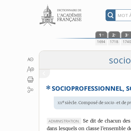
Aller au contenu
1
2
3
re
e
e
1694
1718
174
socio
✻
SOCIOPROFESSIONNEL, 
xx
e
Étymologie
siècle. Composé de
socio‑
et de
p
:
Se dit de chacun de
MARQUE
ADMINISTRATION.
dans lesquels on classe l’ensemble de
DE