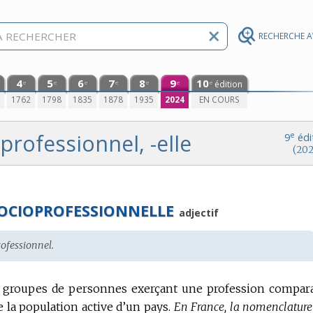
RECHERCHE 
4
5
6
7
8
9
10
édition
e
e
e
e
e
e
e
0
1762
1798
1835
1878
1935
2024
EN COURS
professionnel, -elle
e
9
édi
(202
SOCIOPROFESSIONNELLE
adjectif
rofessionnel.
s groupes de personnes exerçant une profession compar
 la population active d’un pays.
En France, la nomenclature