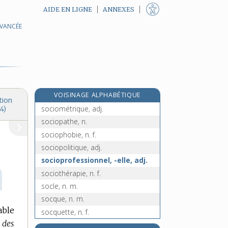
AIDE EN LIGNE
ANNEXES
AVANCÉE
sociologie, n. f.
sociologique, adj.
sociologiquement, adv.
sociologisme, n. m.
sociologue, n.
VOISINAGE ALPHABÉTIQUE
sociométrie, n. f.
tion
sociométrique, adj.
4)
sociopathe, n.
sociophobie, n. f.
sociopolitique, adj.
socioprofessionnel, -elle, adj.
sociothérapie, n. f.
socle, n. m.
socque, n. m.
able
socquette, n. f.
 des
socratique, adj.