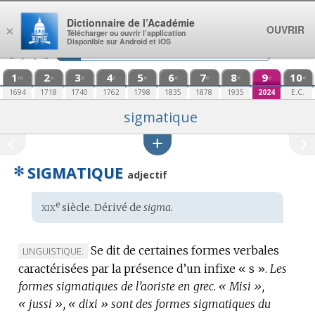
Aller au contenu
Dictionnaire de l’Académie
OUVRIR
×
Télécharger ou ouvrir l’application
Disponible sur Android et iOS
1
2
3
4
5
6
7
8
9
10
re
e
e
e
e
e
e
e
e
e
1694
1718
1740
1762
1798
1835
1878
1935
2024
E.C.
sigmatique
✻
SIGMATIQUE
adjectif
xix
e
Étymologie
siècle. Dérivé de
sigma.
:
Se dit de certaines formes verbales
MARQUE
LINGUISTIQUE.
caractérisées par la présence d’un infixe « s ».
DE
Les
formes sigmatiques de l’aoriste en grec.
DOMAINE
« Misi »,
« jussi », « dixi » sont des formes sigmatiques du
: