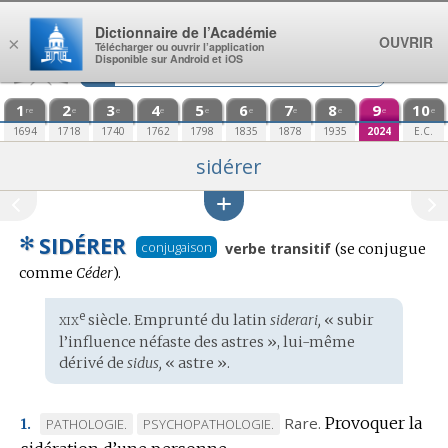
Aller au contenu
Dictionnaire de l’Académie
OUVRIR
×
Télécharger ou ouvrir l’application
Disponible sur Android et iOS
1
2
3
4
5
6
7
8
9
10
re
e
e
e
e
e
e
e
e
e
1694
1718
1740
1762
1798
1835
1878
1935
2024
E.C.
sidérer
✻
SIDÉRER
Conjugaison
conjugaison
verbe transitif
(se conjugue
:
comme
Céder
).
xix
e
Étymologie
siècle. Emprunté du
latin
siderari,
« subir
:
l’influence néfaste des astres », lui-même
dérivé de
sidus,
« astre ».
Rare.
Provoquer la
MARQUE
MARQUE
PATHOLOGIE.
PSYCHOPATHOLOGIE.
1.
DE
DE