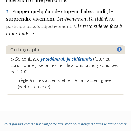
sidération d’une personne.
DOMAINE
DOMAINE
Frapper quelqu’un de stupeur, l’abasourdir, le
2.
:
:
surprendre vivement.
Cet évènement l’a sidéré.
Au
participe passé,
adjectivement.
Elle resta sidérée face à
tant d’audace.
Orthographe
◇
Se conjugue
je sidèrerai, je sidèrerais
(futur et
conditionnel)
, selon les rectifications orthographiques
de 1990.
[règle §3] Les accents et le tréma • accent grave
(verbes en ‑é.er).
Vous pouvez cliquer sur n’importe quel mot pour naviguer dans le dictionnaire.