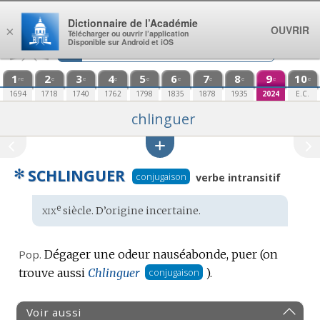
Aller au contenu
Dictionnaire de l’Académie
OUVRIR
×
Télécharger ou ouvrir l’application
Disponible sur Android et iOS
1
2
3
4
5
6
7
8
9
10
re
e
e
e
e
e
e
e
e
e
1694
1718
1740
1762
1798
1835
1878
1935
2024
E.C.
chlinguer
✻
SCHLINGUER
conjugaison
verbe intransitif
xix
e
Étymologie
siècle. D’
origine incertaine
.
:
Pop.
Dégager une odeur nauséabonde, puer (on
trouve aussi
Chlinguer
conjugaison
).
Voir aussi