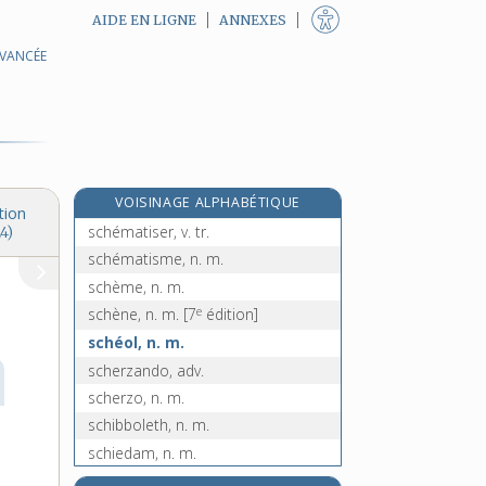
AIDE EN LIGNE
ANNEXES
AVANCÉE
schappe, n. f. ou parfois m.
scheik, n. m.
schéma, n. m.
schématique, adj.
schématiquement, adv.
VOISINAGE ALPHABÉTIQUE
schématisation, n. f.
tion
schématiser, v. tr.
4)
schématisme, n. m.
schème, n. m.
e
schène, n. m.
[7
édition]
schéol, n. m.
scherzando, adv.
scherzo, n. m.
schibboleth, n. m.
schiedam, n. m.
schilling, n. m.