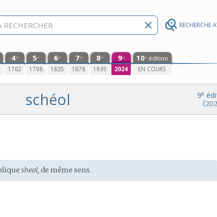
RECHERCHE 
4
5
6
7
8
9
10
édition
e
e
e
e
e
e
e
0
1762
1798
1835
1878
1935
2024
EN COURS
schéol
e
9
édi
(202
blique
sheol,
de même sens.