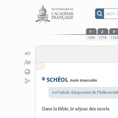
Aller au contenu
1
2
3
re
e
e
1694
1718
174
✻
SCHÉOL
nom masculin
xvi
e
Étymologie
siècle. Emprunté de l’
hébreu bi
:
Dans la Bible, le séjour des morts.