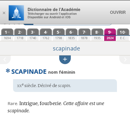
Aller au contenu
Dictionnaire de l’Académie
OUVRIR
×
Télécharger ou ouvrir l’application
Disponible sur Android et iOS
1
2
3
4
5
6
7
8
9
10
re
e
e
e
e
e
e
e
e
e
1694
1718
1740
1762
1798
1835
1878
1935
2024
E.C.
scapinade
✻
SCAPINADE
nom féminin
xx
e
Étymologie
siècle. Dérivé de
scapin.
:
Rare.
Intrigue, fourberie.
Cette affaire est une
scapinade.