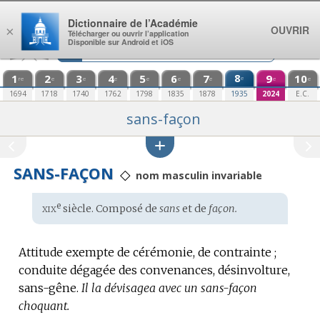
Aller au contenu
Dictionnaire de l’Académie
OUVRIR
×
Télécharger ou ouvrir l’application
Disponible sur Android et iOS
1
2
3
4
5
6
7
8
9
10
e
re
e
e
e
e
e
e
e
e
1694
1718
1740
1762
1798
1835
1878
1935
2024
E.C.
sans-façon
SANS-FAÇON
◇
nom masculin invariable
xix
e
Étymologie
siècle. Composé de
sans
et de
façon.
:
Attitude exempte de cérémonie, de contrainte ;
conduite dégagée des convenances, désinvolture,
sans-gêne.
Il la dévisagea avec un sans-façon
choquant.