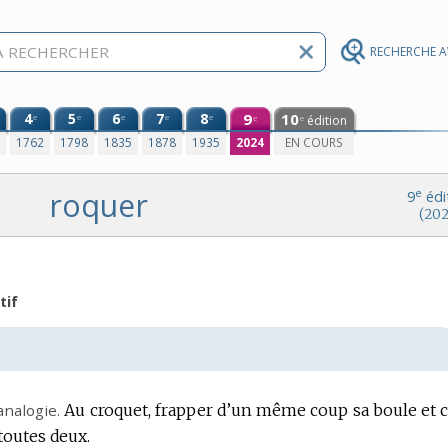
RECHERCHE 
4
5
6
7
8
9
10
e
e
e
e
e
édition
e
e
0
1762
1798
1835
1878
1935
2024
EN COURS
roquer
e
9
édi
(202
tif
analogie.
Au croquet, frapper d’un même coup sa boule et c
 toutes deux.