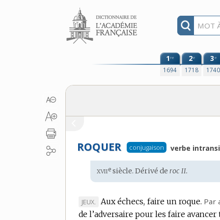
Aller au contenu
1
2
3
re
e
e
1694
1718
174
ROQUER
conjugaison
verbe intransi
xvii
e
Étymologie
siècle. Dérivé de
roc II.
:
Aux échecs, faire un roque.
Par 
MARQUE
JEUX.
de l’adversaire pour les faire avancer
DE