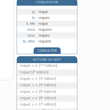
CONJUGAISON
roquille, n. f.
rorqual, n. m.
je
roque
ros, n. m.
tu
roques
rosace, n. f.
il, elle
roque
nous
roquons
vous
roquez
ils, elles
roquent
CONSULTER
HISTOIRE DU MOT
re
roquer, v. n.
[1
édition]
e
roquer
[2
édition]
e
roquer, v. n.
[3
édition]
e
roquer, v. n.
[4
édition]
e
roquer, v. n.
[5
édition]
e
roquer, v. n.
[6
édition]
e
roquer, v. n.
[7
édition]
e