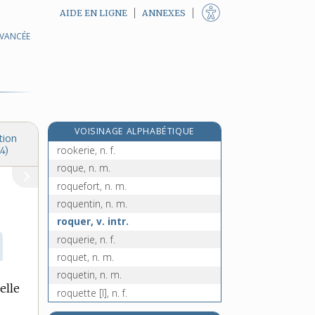
AIDE EN LIGNE
ANNEXES
AVANCÉE
ronron, n. m.
ronronnement, n. m.
ronronner, v. intr.
ronsardiser, v. intr.
röntgen, n. m.
VOISINAGE ALPHABÉTIQUE
röntgenium, n. m.
tion
rookerie, n. f.
4)
roque, n. m.
roquefort, n. m.
roquentin, n. m.
roquer, v. intr.
roquerie, n. f.
roquet, n. m.
roquetin, n. m.
elle
roquette [I], n. f.
roquette [II], n. f.