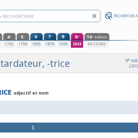
RECHERCHE 
4
5
6
7
8
9
10
e
e
e
édition
e
e
e
e
0
1762
1798
1835
1878
1935
2024
EN COURS
tardateur, -trice
e
9
édi
(202
ICE
adjectif et nom
I.