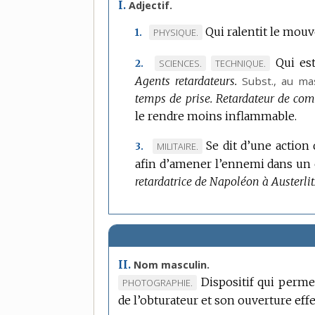
I.
Adjectif.
Qui ralentit le mou
MARQUE
PHYSIQUE.
1.
DE
Qui es
MARQUE
MARQUE
SCIENCES.
TECHNIQUE.
2.
DOMAINE
Agents retardateurs.
DE
DE
Subst.
, au mas
:
temps de prise.
DOMAINE
DOMAINE
Retardateur de com
le rendre moins inflammable.
:
:
Se dit d’une action
MARQUE
MILITAIRE.
3.
afin d’amener l’ennemi dans un e
DE
retardatrice de Napoléon à Austerlit
DOMAINE
:
II.
Nom masculin.
Dispositif qui perm
MARQUE
PHOTOGRAPHIE.
de l’obturateur et son ouverture effe
DE