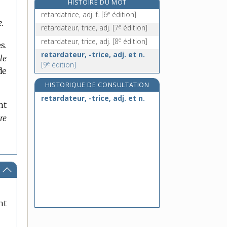
HISTOIRE DU MOT
reteindre, v. tr.
e
retardatrice, adj. f.
[6
édition]
e.
retendre, v. tr.
e
retardateur, trice, adj.
[7
édition]
retenir, v. tr. et pron.
e
retardateur, trice, adj.
[8
édition]
s.
rétenteur, n. m.
retardateur, -trice, adj. et n.
le
e
[9
édition]
de
HISTORIQUE DE CONSULTATION
retardateur, -trice, adj. et n.
nt
re
nt