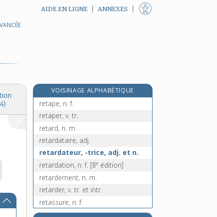
AIDE EN LIGNE
ANNEXES
AVANCÉE
retaille, n. f.
retailler, v. tr.
rétamage, n. m.
rétamer, v. tr.
rétameur, -euse, n.
VOISINAGE ALPHABÉTIQUE
retapage, n. m.
tion
retape, n. f.
4)
retaper, v. tr.
retard, n. m.
retardataire, adj.
retardateur, -trice, adj. et n.
e
retardation, n. f.
[8
édition]
retardement, n. m.
retarder, v. tr. et intr.
retassure, n. f.
retâter, v. tr. et intr.