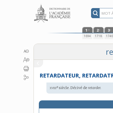
Aller au contenu
1
2
3
re
e
e
1694
1718
174
re
RETARDATEUR, RETARDATR
xviii
e
Étymologie
siècle. Dérivé de
retarder.
: