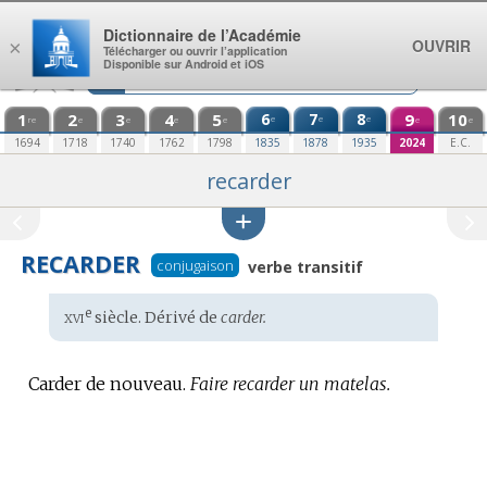
Aller au contenu
Dictionnaire de l’Académie
OUVRIR
×
Télécharger ou ouvrir l’application
Disponible sur Android et iOS
1
2
3
4
5
6
7
8
9
10
e
e
e
re
e
e
e
e
e
e
1694
1718
1740
1762
1798
1835
1878
1935
2024
E.C.
recarder
RECARDER
conjugaison
verbe transitif
xvi
e
Étymologie
siècle. Dérivé de
carder.
:
Carder de nouveau.
Faire recarder un matelas.