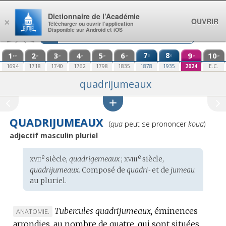
Aller au contenu
Dictionnaire de l’Académie
OUVRIR
×
Télécharger ou ouvrir l’application
Disponible sur Android et iOS
1
2
3
4
5
6
7
8
9
10
e
e
re
e
e
e
e
e
e
e
1694
1718
1740
1762
1798
1835
1878
1935
2024
E.C.
quadrijumeaux
QUADRIJUMEAUX
Prononciation
(
qua
peut se prononcer
koua
)
:
adjectif masculin pluriel
xvii
xviii
e
e
Étymologie
siècle,
quadrigemeaux
;
siècle,
:
quadrijumeaux.
Composé de
quadri‑
et de
jumeau
au pluriel.
Tubercules quadrijumeaux,
éminences
MARQUE
ANATOMIE.
arrondies, au nombre de quatre, qui sont situées
DE