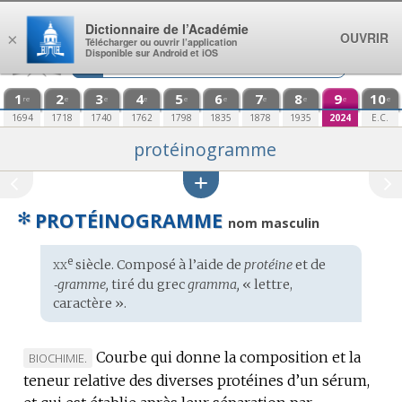
Aller au contenu
Dictionnaire de l’Académie
OUVRIR
×
Télécharger ou ouvrir l’application
Disponible sur Android et iOS
1
2
3
4
5
6
7
8
9
10
re
e
e
e
e
e
e
e
e
e
1694
1718
1740
1762
1798
1835
1878
1935
2024
E.C.
protéinogramme
✻
PROTÉINOGRAMME
nom masculin
xx
e
Étymologie
siècle. Composé à l’aide de
protéine
et de
:
‑gramme,
tiré du
grec
gramma,
« lettre,
caractère ».
Courbe qui donne la composition et la
MARQUE
BIOCHIMIE.
teneur relative des diverses protéines d’un sérum,
DE
DOMAINE