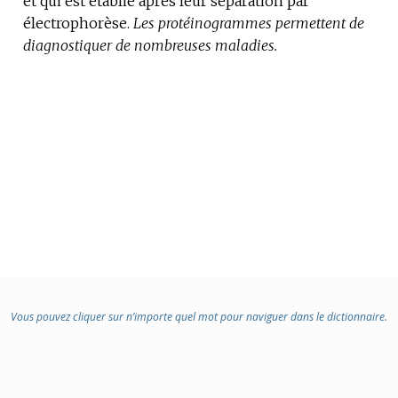
et qui est établie après leur séparation par
électrophorèse.
:
Les protéinogrammes permettent de
diagnostiquer de nombreuses maladies.
Vous pouvez cliquer sur n’importe quel mot pour naviguer dans le dictionnaire.