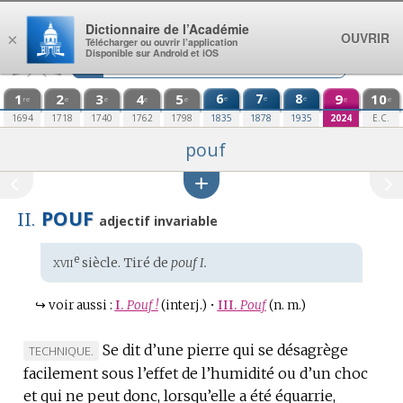
Aller au contenu
Dictionnaire de l’Académie
OUVRIR
×
Télécharger ou ouvrir l’application
Disponible sur Android et iOS
1
2
3
4
5
6
7
8
9
10
e
e
e
re
e
e
e
e
e
e
1694
1718
1740
1762
1798
1835
1878
1935
2024
E.C.
pouf
POUF
II.
adjectif invariable
xvii
e
Étymologie
siècle. Tiré de
pouf I.
:
↪
voir aussi :
I.
Pouf !
(interj.)
•
III.
Pouf
(n. m.)
Se dit d’une pierre qui se désagrège
MARQUE
TECHNIQUE.
facilement sous l’effet de l’humidité ou d’un choc
DE
et qui ne peut donc, lorsqu’elle a été équarrie,
DOMAINE