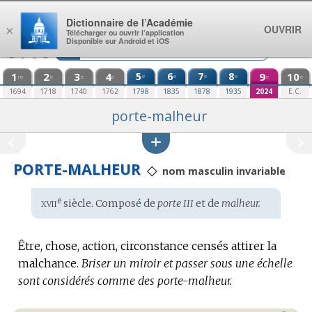
Aller au contenu
Dictionnaire de l’Académie
OUVRIR
×
Télécharger ou ouvrir l’application
Disponible sur Android et iOS
1
2
3
4
5
6
7
8
9
10
e
e
e
e
re
e
e
e
e
e
1694
1718
1740
1762
1798
1835
1878
1935
2024
E.C.
porte-malheur
PORTE-MALHEUR
◇
nom masculin invariable
xvii
e
Étymologie
siècle. Composé de
porte III
et de
malheur.
:
Être, chose, action, circonstance censés attirer la
malchance.
Briser un miroir et passer sous une échelle
sont considérés comme des porte-malheur.