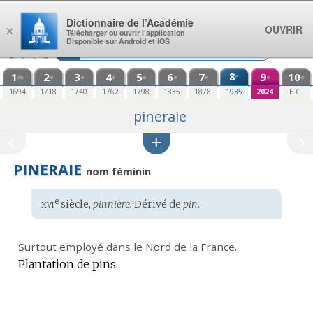
Aller au contenu
Dictionnaire de l’Académie
OUVRIR
×
Télécharger ou ouvrir l’application
Disponible sur Android et iOS
1
2
3
4
5
6
7
8
9
10
e
re
e
e
e
e
e
e
e
e
1694
1718
1740
1762
1798
1835
1878
1935
2024
E.C.
pineraie
PINERAIE
nom féminin
xvi
e
Étymologie
siècle,
pinnière.
Dérivé de
pin.
:
Surtout employé dans le Nord de la France.
Plantation de pins.