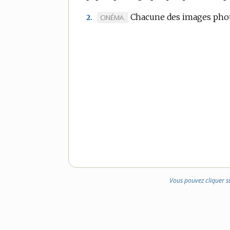
DOMAINE
Chacune des images phot
MARQUE
CINÉMA.
2.
:
DE
DOMAINE
:
Vous pouvez cliquer s