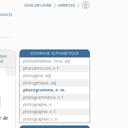
AIDE EN LIGNE
ANNEXES
AVANCÉE
photocopier, v. tr.
photocopieur, n. m.
photocopieuse, n. f.
photodiode, n. f.
photoélectricité, n. f.
VOISINAGE ALPHABÉTIQUE
photoélectrique, adj.
tion
photoémetteur, -trice, adj.
4)
photoémission, n. f.
photogène, adj.
photogénique, adj.
photogramme, n. m.
photogrammétrie, n. f.
photographe, n.
photographie, n. f.
e de
photographier, v. tr.
.
photographique, adj.