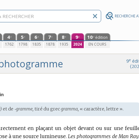
RECHERCHE 
4
5
6
7
8
9
10
édition
e
e
e
e
e
e
e
0
1762
1798
1835
1878
1935
2024
EN COURS
photogramme
e
9
édi
(202
in
)
et de
‑gramme,
tiré du
grec
gramma,
« caractère, lettre ».
rectement en plaçant un objet devant ou sur une feuill
ose à une source lumineuse.
Les photogrammes de Man Ray