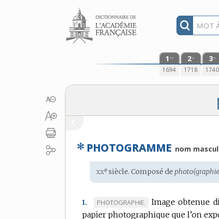
Aller au contenu
1
2
3
re
e
e
1694
1718
174
✻
PHOTOGRAMME
nom mascul
xx
e
Étymologie
siècle. Composé de
photo(graphie
:
Image obtenue di
MARQUE
PHOTOGRAPHIE.
1.
papier photographique que l’on exp
DE