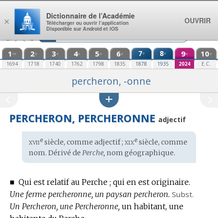
Aller au contenu
Dictionnaire de l’Académie
OUVRIR
×
Télécharger ou ouvrir l’application
Disponible sur Android et iOS
1
2
3
4
5
6
7
8
9
10
e
e
re
e
e
e
e
e
e
e
1694
1718
1740
1762
1798
1835
1878
1935
2024
E.C.
percheron, -onne
PERCHERON, PERCHERONNE
adjectif
xvii
xix
e
e
Étymologie
siècle, comme adjectif ;
siècle, comme
:
nom. Dérivé de
Perche,
nom géographique
.
■
Qui est relatif au Perche ; qui en est originaire.
Une ferme percheronne, un paysan percheron.
Subst.
Un Percheron, une Percheronne,
un habitant, une