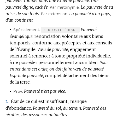
pauvreté.
Tomber dans une extrême pauvreté.
Une
pauvreté digne, cachée.
Par métonymie.
La pauvreté de sa
mise, de son logis.
Par extension.
La pauvreté d’un pays,
d’un continent.
▪
Spécialement.
Pauvreté
MARQUE
RELIGION CHRÉTIENNE.
évangélique,
renonciation volontaire aux biens
DE
temporels, conforme aux préceptes et aux conseils
DOMAINE
de l’Évangile.
Vœu de pauvreté,
:
engagement
solennel à renoncer à toute propriété individuelle,
à ne posséder personnellement aucun bien.
Pour
entrer dans cet ordre, on doit faire vœu de pauvreté.
Esprit de pauvreté,
complet détachement des biens
de la terre.
▪
Prov.
Pauvreté n’est pas vice.
État de ce qui est insuffisant ; manque
2.
d’abondance.
Pauvreté du sol, du terrain.
Pauvreté des
récoltes, des ressources naturelles.