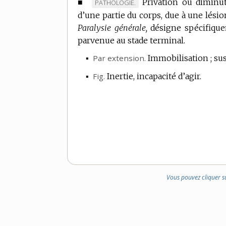
■
Privation ou diminu
MARQUE
PATHOLOGIE.
d’une partie du corps, due à une lésio
DE
Paralysie générale,
DOMAINE
désigne spécifique
parvenue au stade terminal.
:
▪
Par extension.
Immobilisation ; sus
▪
Fig.
Inertie, incapacité d’agir.
Vous pouvez cliquer s