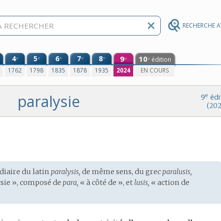
RECHERCHE 
4
5
6
7
8
9
10
e
e
e
e
e
édition
e
e
0
1762
1798
1835
1878
1935
2024
EN COURS
paralysie
e
9
édi
(202
édiaire du
latin
paralysis,
de même sens, du
grec
paralusis,
lysie », composé de
para,
« à côté de », et
lusis,
« action de