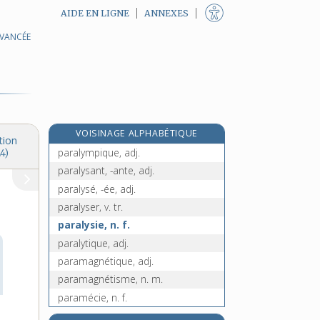
AIDE EN LIGNE
ANNEXES
AVANCÉE
parallélépipédique, adj.
parallélipipède, n. m.
parallélipipédique, adj.
parallélisme, n. m.
parallélogramme, n. m.
VOISINAGE ALPHABÉTIQUE
paralogisme, n. m.
tion
paralympique, adj.
4)
paralysant, -ante, adj.
paralysé, -ée, adj.
paralyser, v. tr.
paralysie, n. f.
paralytique, adj.
paramagnétique, adj.
paramagnétisme, n. m.
paramécie, n. f.
paramédical, -ale, adj.