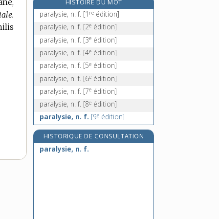
ane,
HISTOIRE DU MOT
paramètre, n. m.
re
paralysie, n. f.
[1
édition]
iale.
paramétrique, adj.
e
ilis
paralysie, n. f.
[2
édition]
paramilitaire, adj.
e
paralysie, n. f.
[3
édition]
paramnésie, n. f.
e
paralysie, n. f.
[4
édition]
e
paralysie, n. f.
[5
édition]
e
paralysie, n. f.
[6
édition]
e
paralysie, n. f.
[7
édition]
e
paralysie, n. f.
[8
édition]
e
paralysie, n. f.
[9
édition]
HISTORIQUE DE CONSULTATION
paralysie, n. f.