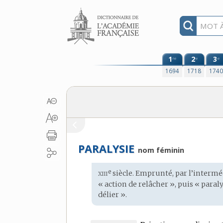
Aller au contenu
1
2
3
re
e
e
1694
1718
174
PARALYSIE
nom féminin
xiii
e
Étymologie
siècle. Emprunté, par l’interm
:
« action de relâcher », puis « para
délier ».