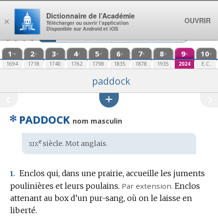
Aller au contenu
Dictionnaire de l’Académie
OUVRIR
×
Télécharger ou ouvrir l’application
Disponible sur Android et iOS
1
2
3
4
5
6
7
8
9
10
re
e
e
e
e
e
e
e
e
e
1694
1718
1740
1762
1798
1835
1878
1935
2024
E.C.
paddock
✻
PADDOCK
nom masculin
xix
e
Étymologie
siècle. Mot
anglais
.
:
Enclos qui, dans une prairie, accueille les juments
1.
poulinières et leurs poulains.
Par extension.
Enclos
attenant au box d’un pur-sang, où on le laisse en
liberté.