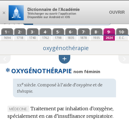
Aller au contenu
Dictionnaire de l’Académie
OUVRIR
×
Télécharger ou ouvrir l’application
Disponible sur Android et iOS
1
2
3
4
5
6
7
8
9
10
re
e
e
e
e
e
e
e
e
e
1694
1718
1740
1762
1798
1835
1878
1935
2024
E.C.
oxygénothérapie
✻
OXYGÉNOTHÉRAPIE
nom féminin
xx
e
Étymologie
siècle. Composé à l’aide d’
oxygène
et de
:
thérapie.
Traitement par inhalation d’oxygène,
MARQUE
MÉDECINE.
spécialement en cas d’insuffisance respiratoire.
DE
DOMAINE