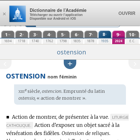
Aller au contenu
Dictionnaire de l’Académie
OUVRIR
×
Télécharger ou ouvrir l’application
Disponible sur Android et iOS
1
2
3
4
5
6
7
8
9
10
e
re
e
e
e
e
e
e
e
e
1694
1718
1740
1762
1798
1835
1878
1935
2024
E.C.
ostension
OSTENSION
nom féminin
xiii
e
Étymologie
siècle,
ostencion.
Emprunté du
latin
:
ostensio,
« action de montrer ».
■
Action de montrer, de présenter à la vue.
MARQUE
LITURGIE
Action d’exposer un objet sacré à la
DE
CATHOLIQUE.
DOMAINE
vénération des fidèles.
Ostension de reliques.