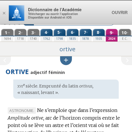
Aller au contenu
Dictionnaire de l’Académie
OUVRIR
×
Télécharger ou ouvrir l’application
Disponible sur Android et iOS
1
2
3
4
5
6
7
8
9
10
e
e
e
e
e
re
e
e
e
e
1694
1718
1740
1762
1798
1835
1878
1935
2024
E.C.
ortive
ORTIVE
adjectif féminin
xvi
e
Étymologie
siècle. Emprunté du
latin
ortivus,
:
« naissant, levant ».
Ne s’emploie que dans l’expression
MARQUE
ASTRONOMIE.
Amplitude ortive,
DE
arc de l’horizon compris entre le
point où se lève un astre et l’orient vrai où se fait
DOMAINE