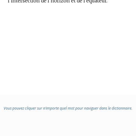
l’intersection de l’horizon et de l’équateur.
:
Vous pouvez cliquer sur n’importe quel mot pour naviguer dans le dictionnaire.