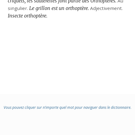
criquets, les sauterelles font partie des Orthoptères.
:
Au
singulier.
Le grillon est un orthoptère.
Adjectivement.
Insecte orthoptère.
Vous pouvez cliquer sur n’importe quel mot pour naviguer dans le dictionnaire.