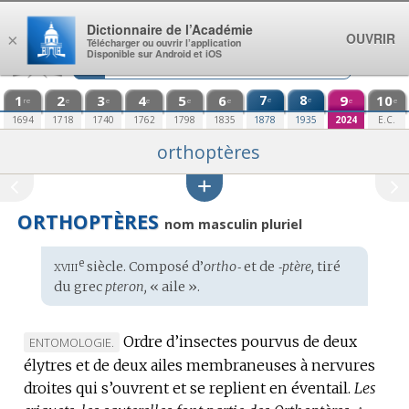
Aller au contenu
Dictionnaire de l’Académie
OUVRIR
×
Télécharger ou ouvrir l’application
Disponible sur Android et iOS
1
2
3
4
5
6
7
8
9
10
e
e
re
e
e
e
e
e
e
e
1694
1718
1740
1762
1798
1835
1878
1935
2024
E.C.
orthoptères
ORTHOPTÈRES
nom masculin pluriel
xviii
e
Étymologie
siècle. Composé d’
ortho‑
et de
‑ptère,
tiré
:
du
grec
pteron,
« aile ».
Ordre d’insectes pourvus de deux
MARQUE
ENTOMOLOGIE.
élytres et de deux ailes membraneuses à nervures
DE
droites qui s’ouvrent et se replient en éventail.
DOMAINE
Les