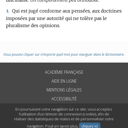
Qui est jugé conforme aux pensées, aux doctrines
3.
imposées par une autorité qui ne tolère pas le
pluralisme des opinions.
Vous pouvez cliquer sur n’importe quel mot pour naviguer dans le dictionnaire.
ACADÉMIE FRANÇAISE
AIDE EN LIGNE
MENTIONS LÉGALES
ACCESSIBILITÉ
CONTACTS
En poursuivant votre navigation sur ce site, vous acceptez
l’utilisation d’un témoin de connexion (cookie), afin de
réaliser des statistiques de visites et de personnaliser votre
navigation. Pour en savoir plus,
cliquez ici
.