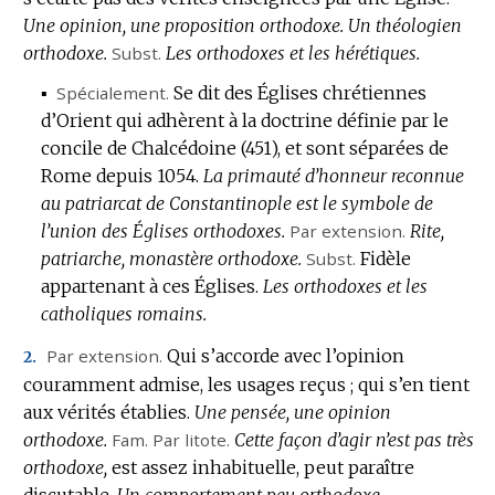
Une opinion, une proposition orthodoxe.
:
Un théologien
orthodoxe.
Subst.
Les orthodoxes et les hérétiques.
▪
Spécialement.
Se dit des Églises chrétiennes
d’Orient qui adhèrent à la doctrine définie par le
concile de Chalcédoine (451), et sont séparées de
Rome depuis 1054.
La primauté d’honneur reconnue
au patriarcat de Constantinople est le symbole de
l’union des Églises orthodoxes.
Par extension.
Rite,
patriarche, monastère orthodoxe.
Subst.
Fidèle
appartenant à ces Églises.
Les orthodoxes et les
catholiques romains.
Par extension.
Qui s’accorde avec l’opinion
2.
couramment admise, les usages reçus ; qui s’en tient
aux vérités établies.
Une pensée, une opinion
orthodoxe.
Fam.
Par litote.
Cette façon d’agir n’est pas très
orthodoxe,
est assez inhabituelle, peut paraître
discutable.
Un comportement peu orthodoxe.