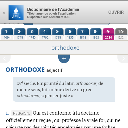
Aller au contenu
Dictionnaire de l’Académie
OUVRIR
×
Télécharger ou ouvrir l’application
Disponible sur Android et iOS
1
2
3
4
5
6
7
8
9
10
re
e
e
e
e
e
e
e
e
e
1694
1718
1740
1762
1798
1835
1878
1935
2024
E.C.
orthodoxe
ORTHODOXE
adjectif
xv
e
Étymologie
siècle. Emprunté du
latin
orthodoxus,
de
:
même sens, lui-même dérivé du
grec
orthodoxeîn,
« penser juste ».
Qui est conforme à la doctrine
MARQUE
RELIGION.
1.
officiellement reçue ; qui professe la vraie foi, qui ne
DE
s’écarte pas des vérités enseignées par une Église.
DOMAINE