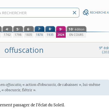
RECHERCHE 
4
5
6
7
8
9
10
e
e
édition
e
e
e
e
e
0
1762
1798
1835
1878
1935
2024
EN COURS
offuscation
e
9
édi
(202
ien
offuscatio,
« action d’obscurcir, de rabaisser », lui-même
,
« obscurcir, flétrir ».
sement passager de l’éclat du Soleil.