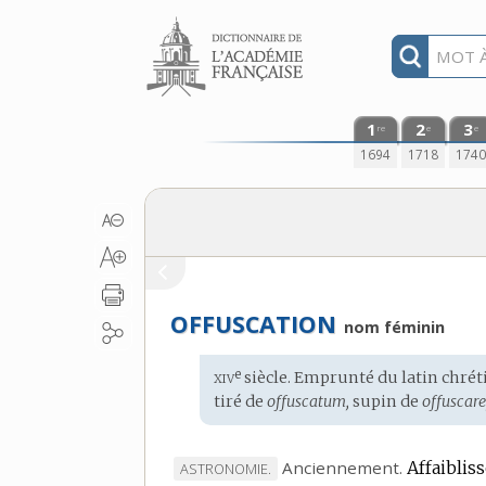
Aller au contenu
1
2
3
re
e
e
1694
1718
174
OFFUSCATION
nom féminin
xiv
e
Étymologie
siècle. Emprunté du
latin chrét
:
tiré de
offuscatum,
supin de
offuscare
Anciennement.
Affaiblis
MARQUE
ASTRONOMIE.