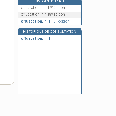
HISTOIRE DU MOT
O.G.M., n. m.
e
offuscation, n. f.
[7
édition]
ognette, n. f.
e
offuscation, n. f.
[8
édition]
e
ognon, n. m.
[7
édition]
e
offuscation, n. f.
[9
édition]
ogre, ogresse, n.
HISTORIQUE DE CONSULTATION
offuscation, n. f.