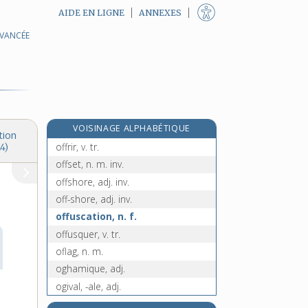
AIDE EN LIGNE
ANNEXES
AVANCÉE
officinal, -ale, adj.
officine, n. f.
offlag, n. m.
offrande, n. f.
offrant, n. m.
VOISINAGE ALPHABÉTIQUE
offre, n. f.
tion
offrir, v. tr.
4)
offset, n. m. inv.
offshore, adj. inv.
off-shore, adj. inv.
offuscation, n. f.
offusquer, v. tr.
oflag, n. m.
oghamique, adj.
ogival, -ale, adj.
ogive, n. f.