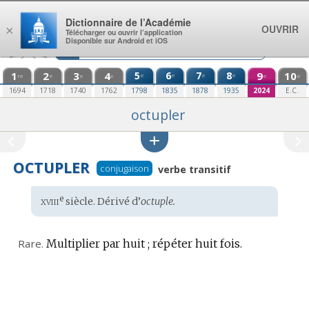
Aller au contenu
Dictionnaire de l’Académie
OUVRIR
×
Télécharger ou ouvrir l’application
Disponible sur Android et iOS
1
2
3
4
5
6
7
8
9
10
e
e
e
e
re
e
e
e
e
e
1694
1718
1740
1762
1798
1835
1878
1935
2024
E.C.
octupler
OCTUPLER
conjugaison
verbe transitif
xviii
e
Étymologie
siècle. Dérivé d’
octuple.
:
Rare.
Multiplier par huit ; répéter huit fois.